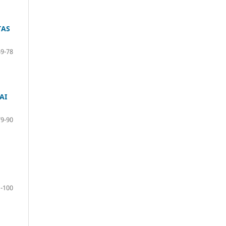
TAS
69-78
AI
79-90
-100