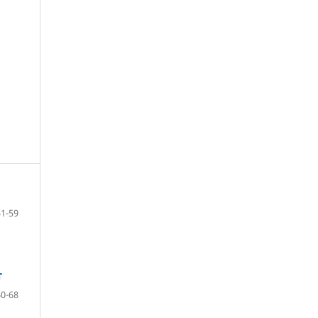
51-59
T
60-68