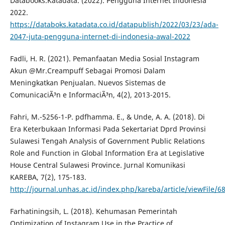
Databooks.Katadata. (2022). Pengguna Internet Indonesia
2022.
https://databoks.katadata.co.id/datapublish/2022/03/23/ada-
2047-juta-pengguna-internet-di-indonesia-awal-2022
Fadli, H. R. (2021). Pemanfaatan Media Sosial Instagram
Akun @Mr.Creampuff Sebagai Promosi Dalam
Meningkatkan Penjualan. Nuevos Sistemas de
ComunicaciÃ³n e InformaciÃ³n, 4(2), 2013-2015.
Fahri, M.-5256-1-P. pdfhamma. E., & Unde, A. A. (2018). Di
Era Keterbukaan Informasi Pada Sekertariat Dprd Provinsi
Sulawesi Tengah Analysis of Government Public Relations
Role and Function in Global Information Era at Legislative
House Central Sulawesi Province. Jurnal Komunikasi
KAREBA, 7(2), 175-183.
http://journal.unhas.ac.id/index.php/kareba/article/viewFile/6
Farhatiningsih, L. (2018). Kehumasan Pemerintah
Optimization of Instagram Use in the Practice of