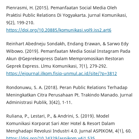
Pienrasmi, H. (2015). Pemanfaatan Social Media Oleh
Praktisi Public Relations Di Yogyakarta. Jurnal Komunikasi,
9(2), 199-210.
https://doi.org/10.20885/komunikasi.vol9.iss2.art6
Reinhart Abedneju Sondakh, Endang Erawan, & Sarwo Edy
Wibowo. (2019). Pemanfaatan Media Sosial Instagram Pada
Akun @Geprekexpress Dalam Mempromosikan Restoran
Geprek Express. Llmu Komunikasi, 7(1), 279-292.
https://ejournal.ilkom.fisip-unmul.ac.id/site/?p=3812
Rondonuwu, S. A. (2018). Peran Public Relations Terhadap
Meningkatkan Citra Perusahaan Pt. Trakindo Manado. Jurnal
Administrasi Publik, 3(42), 1-11.
Ruliana, P., Lestari, P., & Andrini, S. (2019). Model
Komunikasi Korporat Sari Ater Hotel & Resort Dalam
Menghadapi Revolusi Industri 4.0. Jurnal ASPIKOM, 4(1), 60.
https://doi.org/10.24329/aspikom.v4i1.535