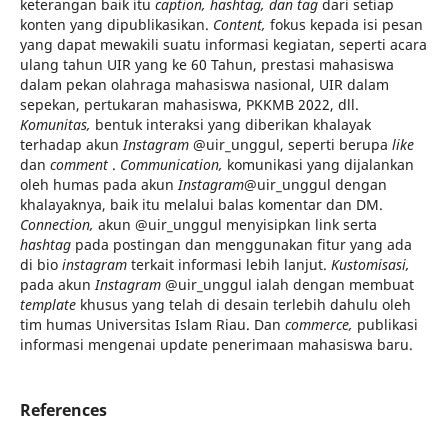
keterangan baik itu
caption, hashtag, dan tag
dari setiap
konten yang dipublikasikan.
Content,
fokus kepada isi pesan
yang dapat mewakili suatu informasi kegiatan, seperti acara
ulang tahun UIR yang ke 60 Tahun, prestasi mahasiswa
dalam pekan olahraga mahasiswa nasional, UIR dalam
sepekan, pertukaran mahasiswa, PKKMB 2022, dll.
Komunitas,
bentuk interaksi yang diberikan khalayak
terhadap akun
Instagram
@uir_unggul, seperti berupa
like
dan
comment
.
Communication,
komunikasi yang dijalankan
oleh humas pada
akun
Instagram
@uir_unggul dengan
khalayaknya, baik itu melalui balas komentar dan DM.
Connection,
akun @uir_unggul menyisipkan link serta
hashtag
pada postingan dan menggunakan fitur yang ada
di bio
instagram
terkait informasi lebih lanjut.
Kustomisasi,
pada akun
Instagram
@uir_unggul ialah dengan membuat
template
khusus yang telah di desain terlebih dahulu oleh
tim humas Universitas Islam Riau. Dan
commerce,
publikasi
informasi mengenai update penerimaan mahasiswa baru.
References